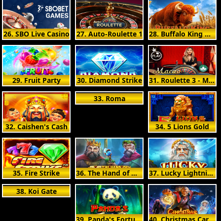
26. SBO Live Casino
27. Auto-Roulette 1
28. Buffalo King Megaways
29. Fruit Party
30. Diamond Strike
31. Roulette 3 - Macao
33. Roma
32. Caishen's Cash
34. 5 Lions Gold
35. Fire Strike
36. The Hand of Midas
37. Lucky Lightning
38. Koi Gate
39. Panda's Fortune
40. Christmas Carol Megaways