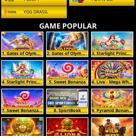
YGG DRASIL
GAME POPULAR
1. Gates of Olympus
2. Gates of Olympus 1000
3. Starlight Princess
4. Starlight Princess 1000
5. Sweet Bonanza
6. Live - Mega Wheel
7. Sweet Bonanza Xmas
8. SportBook
9. Pyramid Bonanza