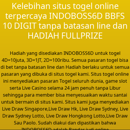
Kelebihan situs togel online
terpercaya INDOBOSS6D BBFS
10 DIGIT tanpa batasan line dan
HADIAH FULLPRIZE
Hadiah yang disediakan INDOBOSS6D untuk togel
4D=10juta, 3D=1JT, 2D=100ribu. Semua pasaran togel bisa
di bet tanpa batasan line dan Hadiah berlaku untuk semua
pasaran yang dibuka di situs togel kami. Situs togel online
ini menyediakan pasaran Togel seluruh dunia, game slot
serta Live Casino selama 24 jam penuh tanpa Libur
sehingga para member bisa menyesuaikan waktu santai
untuk bermain di situs kami. Situs kami juga menyediakan
Live Draw Singapore,Live Draw Hk, Live Draw Sydney, Live
Draw Sydney Lotto, Live Draw Hongkong Lotto,Live Draw
Sau Paolo. Sudah diakui dan dipastikan bahwa
INDOBOSS6D adalah Bandar judi online